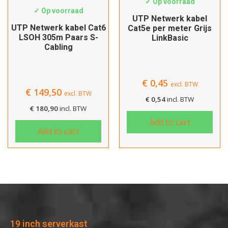
✓ Op voorraad
✓ Op voorraad
UTP Netwerk kabel
UTP Netwerk kabel Cat6
Cat5e per meter Grijs
LSOH 305m Paars S-
LinkBasic
Cabling
€
0,45
excl. BTW
€
149,50
excl. BTW
€
0,54
incl. BTW
€
180,90
incl. BTW
Add to cart
Add to cart
19 inch serverkast