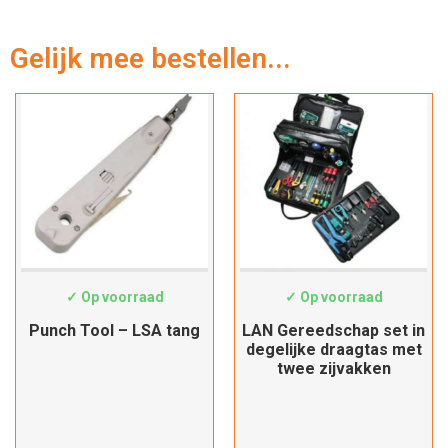
Gelijk mee bestellen...
HT-324B
19062046
p voorraad
✓ Op voorraad
✓ Op
ool – LSA tang
LAN Gereedschap set in
Netwerk
degelijke draagtas met
onderhou
twee zijvakken
Hartelijk dank!