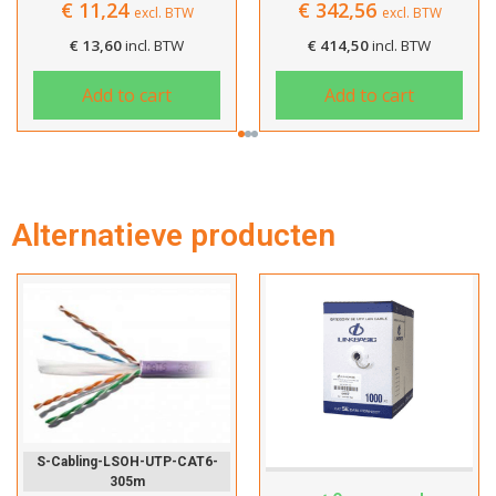
,24
€
342,56
€
66,
excl. BTW
excl. BTW
Dit product is succesvol toegevoegd
,60
incl. BTW
€
414,50
incl. BTW
€
80,
aan uw winkelwagen!
d to cart
Add to cart
Add
Verder winkelen
Alternatieve producten
Afrekenen
S-Cabling-LSOH-UTP-CAT6-
Cat5e-Custom
305m