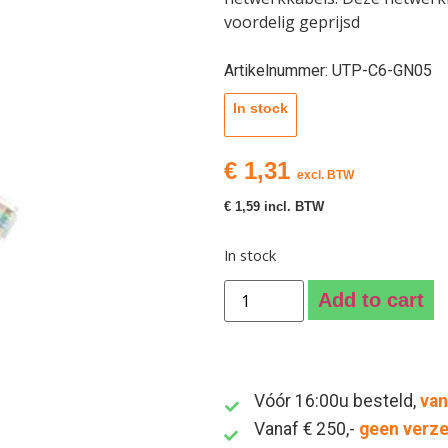
voordelig geprijsd
Artikelnummer: UTP-C6-GN05
In stock
€
1,31
excl. BTW
€
1,59
incl. BTW
In stock
Add to cart
Vóór 16:00u besteld,
van
Vanaf € 250,-
geen verz