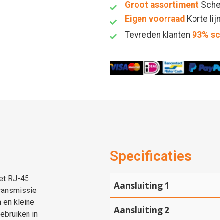
Groot assortiment
Sche
Eigen voorraad
Korte lij
Tevreden klanten
93% s
Specificaties
et RJ-45
Aansluiting 1
ransmissie
 en kleine
Aansluiting 2
ebruiken in