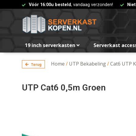
Vóór 16:00u besteld
, vandaag verzonden!
Nie
19 inch serverkasten
Serverkast acces
Home
/
UTP Bekabeling
/
Cat6 UTP K
Terug
UTP Cat6 0,5m Groen