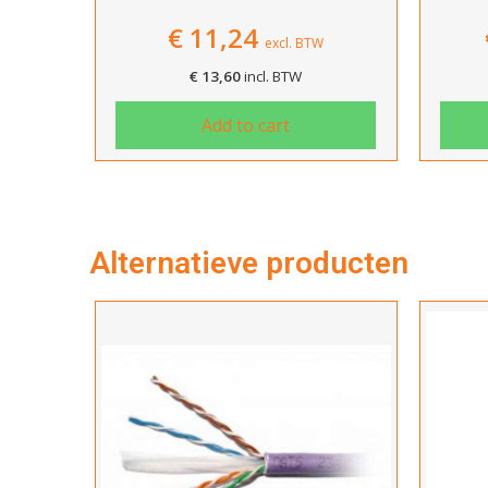
€
11,24
excl. BTW
€
13,60
incl. BTW
Add to cart
Alternatieve producten