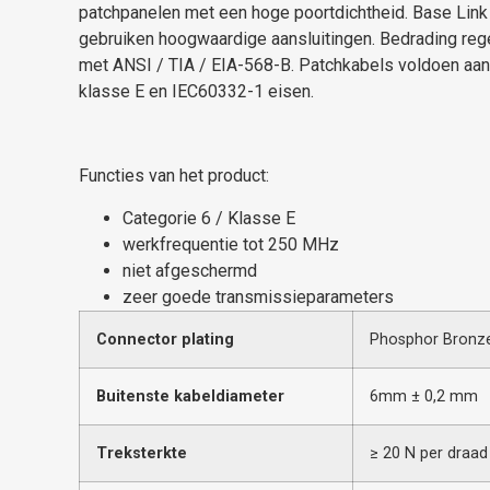
patchpanelen met een hoge poortdichtheid.
Base Link
gebruiken
hoogwaardige
aansluitingen.
Bedrading rege
met ANSI / TIA / EIA-568-B.
Patchkabels voldoen aan
klasse E en IEC60332-1 eisen.
Functies van het
product:
Categorie 6 / Klasse E
werkfrequentie tot 250 MHz
niet afgeschermd
zeer goede transmissieparameters
Connector plating
Phosphor Bron
Buitenste kabeldiameter
6mm ± 0,2 mm
Treksterkte
≥ 20 N per draad