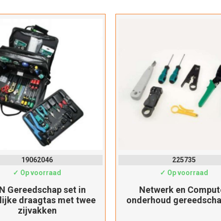
Dit product is succesvol toegevoegd aan uw winkelwagen!
Verder winkelen
Afrekenen
19062046
225735
✓ Op voorraad
✓ Op voorraad
N Gereedschap set in
Netwerk en Comput
lijke draagtas met twee
onderhoud gereedscha
zijvakken