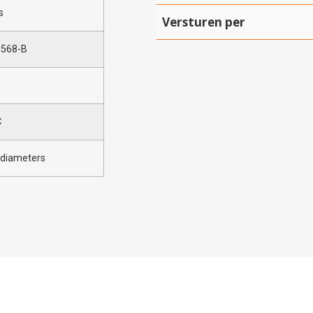
s
Versturen per
-568-B
C
ldiameters
Hartelijk dank!