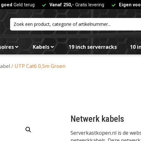
t goed
Geld terug
Vanaf 250,-
Gratis levering
Eigen voo
soires
Kabels
19 inch serverracks
10 i
abel
/ UTP Cat6 0,5m Groen
Netwerk kabels
Serverkastkopen.nl is de we
netwerkkabels. Deze netwerkka