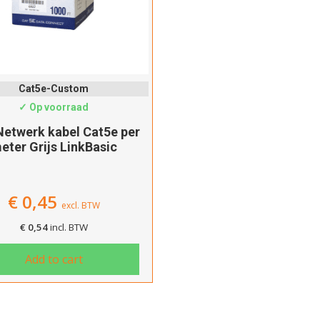
Cat5e-Custom
✓ Op voorraad
etwerk kabel Cat5e per
eter Grijs LinkBasic
€
0,45
excl. BTW
€
0,54
incl. BTW
Add to cart