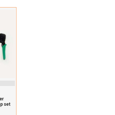
er
p set