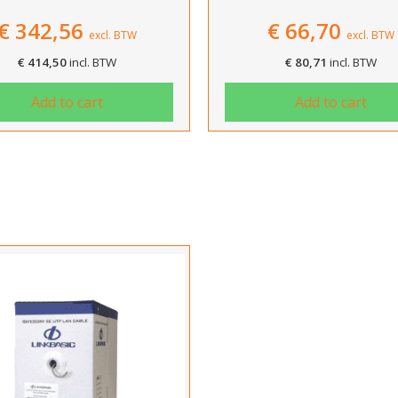
€
342,56
€
66,70
excl. BTW
excl. BTW
€
414,50
incl. BTW
€
80,71
incl. BTW
Add to cart
Add to cart