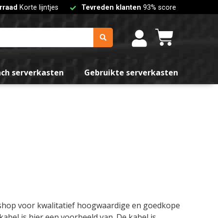
rraad
Korte lijntjes
Tevreden klanten
93% score
nch serverkasten
Gebruikte serverkasten
bshop voor kwalitatief hoogwaardige en goedkope
bel is hier een voorbeeld van. De kabel is