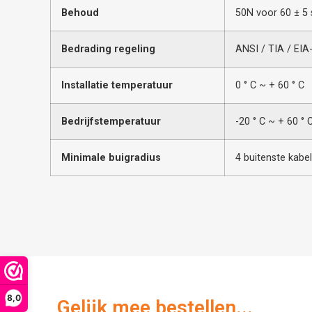
Behoud
50N voor 60 ± 5 
Bedrading regeling
ANSI / TIA / EIA
Installatie temperatuur
0 ° C ~ + 60 ° C
Bedrijfstemperatuur
-20 ° C ~ + 60 ° 
Minimale buigradius
4 buitenste kabe
8,0
Gelijk mee bestellen...