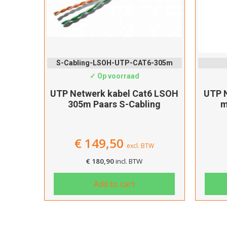
S-Cabling-LSOH-UTP-CAT6-305m
✓ Op voorraad
UTP Netwerk kabel Cat6 LSOH
UTP N
305m Paars S-Cabling
m
€
149,50
excl. BTW
€
180,90
incl. BTW
Add to cart