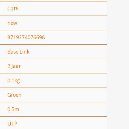
Cat6
new
8719274076698
Base Link
2 Jaar
0.1kg
Groen
0.5m
UTP