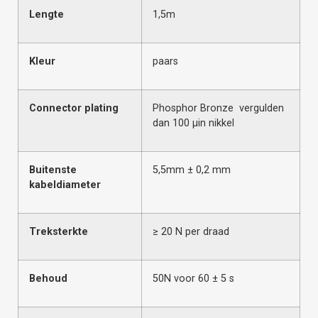
Lengte
1,5m
Kleur
paars
Connector plating
Phosphor Bronze vergulden
dan 100 μin nikkel
Buitenste
5,5mm ± 0,2 mm
kabeldiameter
Treksterkte
≥ 20 N per draad
Behoud
50N voor 60 ± 5 s