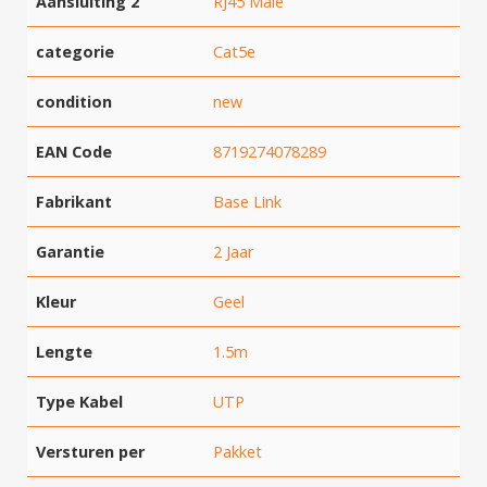
Aansluiting 2
RJ45 Male
categorie
Cat5e
condition
new
EAN Code
8719274078289
Fabrikant
Base Link
Hartelijk dank!
Garantie
2 Jaar
Dit product is succesvol toegevoegd
Kleur
Geel
aan uw winkelwagen!
Lengte
1.5m
Type Kabel
UTP
Verder winkelen
Versturen per
Pakket