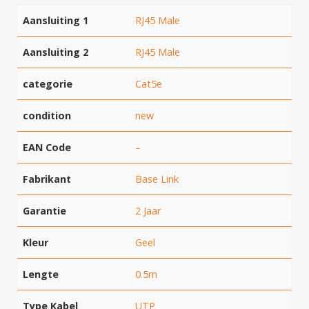
Aansluiting 1
RJ45 Male
Aansluiting 2
RJ45 Male
categorie
Cat5e
condition
new
EAN Code
–
Hartelijk dank!
Fabrikant
Base Link
Dit product is succesvol toegevoegd
Garantie
2 Jaar
aan uw winkelwagen!
Kleur
Geel
Lengte
0.5m
Verder winkelen
Type Kabel
UTP