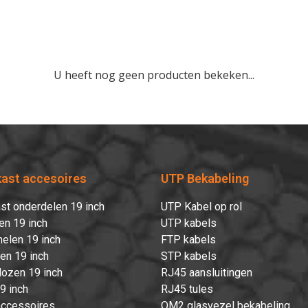
U heeft nog geen producten bekeken...
kast accesoires
UTP Bekabeling
st onderdelen 19 inch
UTP Kabel op rol
en 19 inch
UTP kabels
elen 19 inch
FTP kabels
ten 19 inch
STP kabels
ozen 19 inch
RJ45 aansluitingen
9 inch
RJ45 tules
accessoires
OM2 glasvezel bekabeling