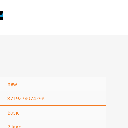
new
8719274074298
Basic
2 Jaar