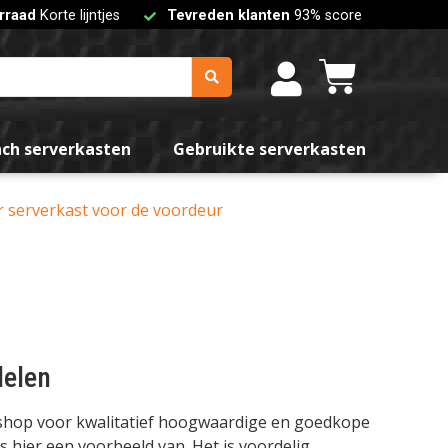
rraad
Korte lijntjes
Tevreden klanten
93% score
nch serverkasten
Gebruikte serverkasten
or serverkast voor de voordeur
delen
bshop voor kwalitatief hoogwaardige en goedkope
s hier een voorbeeld van. Het is voordelig