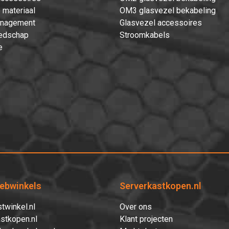
 materiaal
OM3 glasvezel bekabeling
nagement
Glasvezel accessoires
edschap
Stroomkabels
e
ebwinkels
Serverkastkopen.nl
twinkel.nl
Over ons
stkopen.nl
Klant projecten