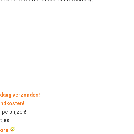
daag verzonden!
endkosten!
rpe prijzen!
ntjes!
core