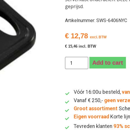
geprijsd.
Artikelnummer: SWS-6406NYC
€
12,78
excl. BTW
€
15,46
incl. BTW
Add to cart
Vóór 16:00u besteld,
van
Vanaf € 250,-
geen verz
Groot assortiment
Sche
Eigen voorraad
Korte lij
Tevreden klanten
93% s