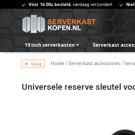
Vóór 16:00u besteld
, vandaag verzonden!
Nie
19 inch serverkasten
Serverkast acces
Home
/
Serverkast accessoires
/
Serv
Terug
Universele reserve sleutel vo