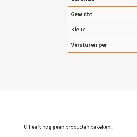
Gewicht
Kleur
Hartelijk dank!
Versturen per
Dit product is succesvol toegevoegd aan uw winkelwagen!
Verder winkelen
Afrekenen
U heeft nog geen producten bekeken...