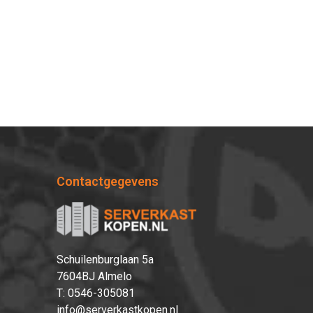
Contactgegevens
Schuilenburglaan 5a
7604BJ Almelo
T:
0546-305081
info@serverkastkopen.nl