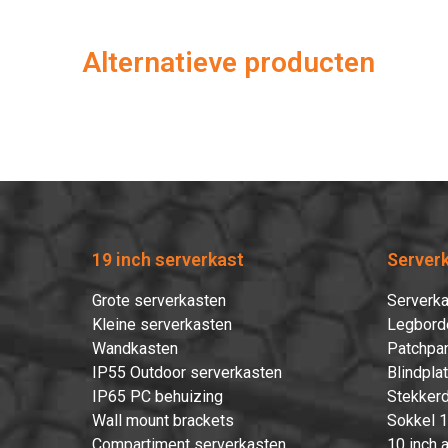
Alternatieve producten
19 inch serverkast
Server
Grote serverkasten
Serverka
Kleine serverkasten
Legbord
Wandkasten
Patchpan
IP55 Outdoor serverkasten
Blindpla
IP65 PC behuizing
Stekkerd
Wall mount brackets
Sokkel 1
Compartiment serverkasten
10 inch 