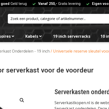
t goed
Geld terug
Vanaf 250,-
Gratis levering
Eigen voo
soires
Kabels
19 inch serverracks
10 i
erkast Onderdelen - 19 inch
/ Universele reserve sleutel vo
or serverkast voor de voordeur
Serverkasten onder
Serverkastkopen.nl is de we
Serverkast onderdelen. Deze i