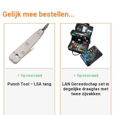
Gelijk mee bestellen...
HT-324B
19062046
✓ Op voorraad
✓ Op voorraad
Punch Tool – LSA tang
LAN Gereedschap set in
degelijke draagtas met
twee zijvakken