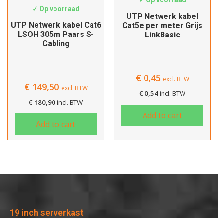
Afrekenen
✓ Op voorraad
UTP Netwerk kabel
UTP Netwerk kabel Cat6
Cat5e per meter Grijs
LSOH 305m Paars S-
LinkBasic
Cabling
€
0,45
excl. BTW
€
149,50
excl. BTW
€
0,54
incl. BTW
€
180,90
incl. BTW
Add to cart
Add to cart
19 inch serverkast