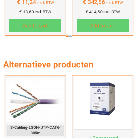
€
11,24
€
342,56
excl. BTW
excl. BTW
€
13,60
incl. BTW
€
414,50
incl. BTW
Add to cart
Add to cart
Hartelijk dank!
Alternatieve producten
Dit product is succesvol toegevoegd
aan uw winkelwagen!
Verder winkelen
S-Cabling-LSOH-UTP-CAT6-
Cat5e-Custom
305m
✓ Op voorraad