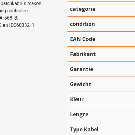
k patchkabels maken
categorie
ing contacten.
IA-568-B.
condition
 D en IEC60332-1
EAN Code
Fabrikant
Garantie
Gewicht
Kleur
Lengte
Type Kabel