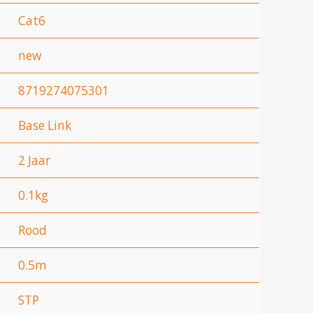
Cat6
new
8719274075301
Base Link
2 Jaar
0.1kg
Rood
0.5m
STP