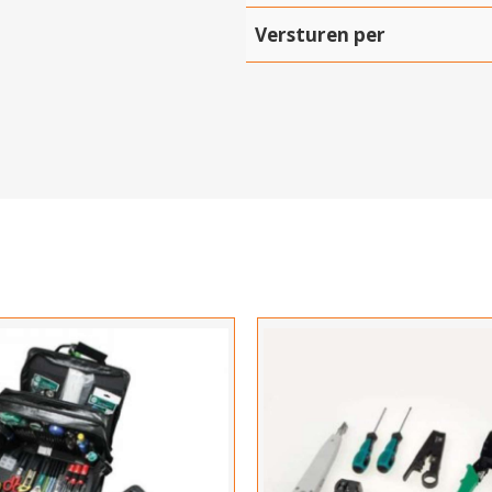
Versturen per
Hartelijk dank!
Dit product is succesvol toegevoegd aan uw winkelwagen!