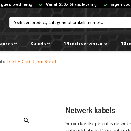
t goed
Geld terug
Vanaf 250,-
Gratis levering
Eigen voo
soires
Kabels
19 inch serverracks
10 i
abel
/ STP Cat6 0,5m Rood
Netwerk kabels
Serverkastkopen.nl is de we
netwerkkabels. Deze netwerkka