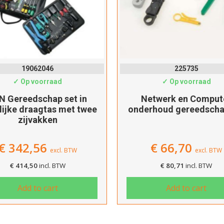
Verder winkelen
Afrekenen
19062046
225735
✓ Op voorraad
✓ Op voorraad
N Gereedschap set in
Netwerk en Comput
lijke draagtas met twee
onderhoud gereedscha
zijvakken
€
342,56
€
66,70
excl. BTW
excl. BTW
€
414,50
incl. BTW
€
80,71
incl. BTW
Add to cart
Add to cart