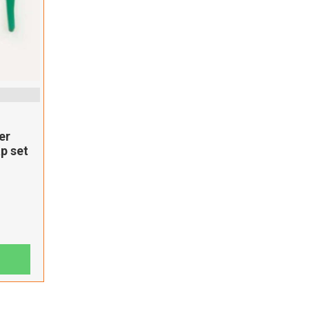
er
p set