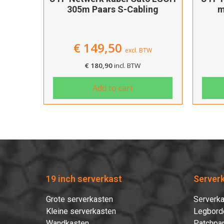
305m Paars S-Cabling
m
€
149,50
excl. BTW
€
180,90
incl. BTW
Add to cart
19 inch serverkast
Server
Grote serverkasten
Serverka
Kleine serverkasten
Legbord
Wandkasten
Patchpan