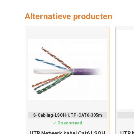
Alternatieve producten
S-Cabling-LSOH-UTP-CAT6-305m
✓ Op voorraad
UTP Netwerk kabel Cat6 LSOH
UTP N