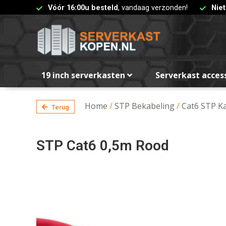
Vóór 16:00u besteld
, vandaag verzonden!
Nie
19 inch serverkasten
Serverkast acces
Home
/
STP Bekabeling
/
Cat6 STP K
Terug
STP Cat6 0,5m Rood