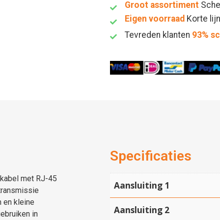
Groot assortiment
Sche
Eigen voorraad
Korte lij
Tevreden klanten
93% s
Specificaties
hkabel met RJ-45
Aansluiting 1
transmissie
 en kleine
Aansluiting 2
ebruiken in