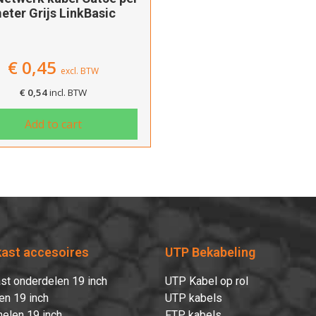
eter Grijs LinkBasic
€
0,45
excl. BTW
€
0,54
incl. BTW
Add to cart
kast accesoires
UTP Bekabeling
st onderdelen 19 inch
UTP Kabel op rol
en 19 inch
UTP kabels
elen 19 inch
FTP kabels