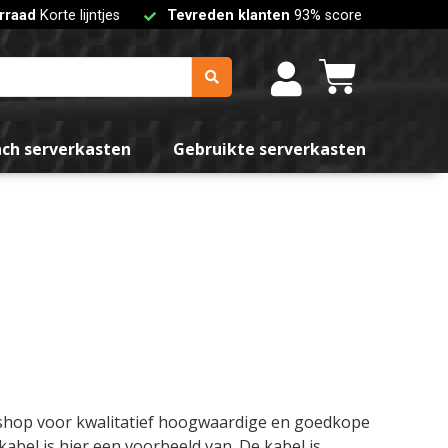
rraad
Korte lijntjes
Tevreden klanten
93% score
nch serverkasten
Gebruikte serverkasten
bshop voor kwalitatief hoogwaardige en goedkope
bel is hier een voorbeeld van. De kabel is