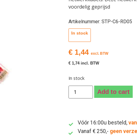
voordelig geprijsd
Artikelnummer: STP-C6-RD05
In stock
€
1,44
excl. BTW
€
1,74
incl. BTW
In stock
Add to cart
Vóór 16:00u besteld,
van
Vanaf € 250,-
geen verz