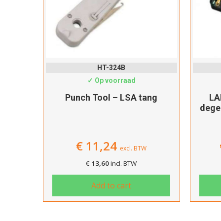
HT-324B
✓ Op voorraad
Punch Tool – LSA tang
LA
dege
€
11,24
excl. BTW
€
13,60
incl. BTW
Add to cart