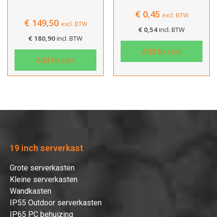
€
0,45
excl. BTW
€
149,50
excl. BTW
€
0,54
incl. BTW
€
180,90
incl. BTW
Add to cart
Add to cart
19 inch serverkast
Grote serverkasten
Kleine serverkasten
Wandkasten
IP55 Outdoor serverkasten
IP65 PC behuizing