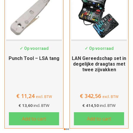
HT-324B
19062046
✓ Op voorraad
✓ Op voorraad
Punch Tool – LSA tang
LAN Gereedschap set in
degelijke draagtas met
twee zijvakken
€
11,24
€
342,56
excl. BTW
excl. BTW
Hartelijk dank!
€
13,60
incl. BTW
€
414,50
incl. BTW
Add to cart
Add to cart
Dit product is succesvol toegevoegd
aan uw winkelwagen!