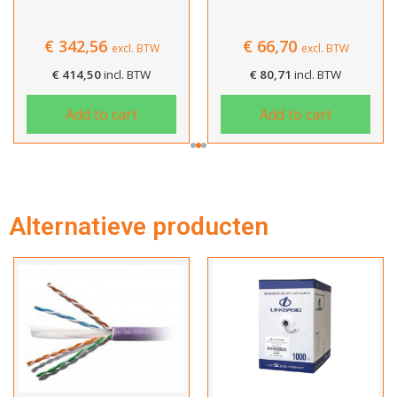
€
342,56
€
66,70
excl. BTW
excl. BTW
€
414,50
incl. BTW
€
80,71
incl. BTW
Add to cart
Add to cart
Hartelijk dank!
Alternatieve producten
Dit product is succesvol toegevoegd
aan uw winkelwagen!
Verder winkelen