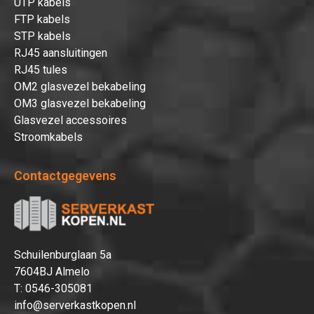
UTP kabels
FTP kabels
STP kabels
RJ45 aansluitingen
RJ45 tules
OM2 glasvezel bekabeling
OM3 glasvezel bekabeling
Glasvezel accessoires
Stroomkabels
Contactgegevens
Schuilenburglaan 5a
7604BJ Almelo
T:
0546-305081
info@serverkastkopen.nl