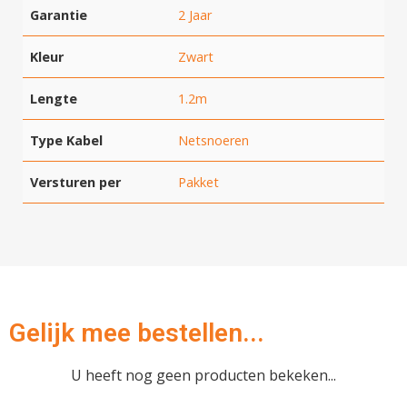
Garantie
2 Jaar
Kleur
Zwart
Hartelijk dank!
Lengte
1.2m
Type Kabel
Netsnoeren
Dit product is succesvol toegevoegd
aan uw winkelwagen!
Versturen per
Pakket
Verder winkelen
Gelijk mee bestellen...
Afrekenen
U heeft nog geen producten bekeken...