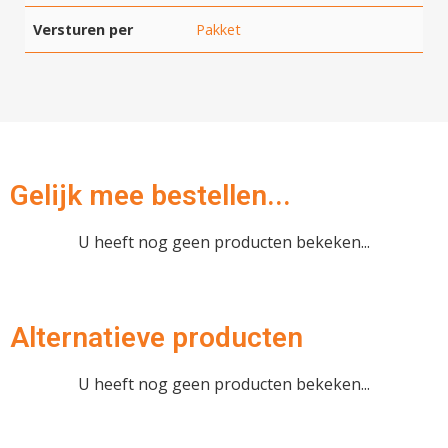
Versturen per
Pakket
Gelijk mee bestellen...
U heeft nog geen producten bekeken...
Hartelijk dank!
Dit product is succesvol toegevoegd
aan uw winkelwagen!
Alternatieve producten
U heeft nog geen producten bekeken...
Verder winkelen