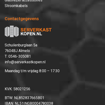
Glasvezel accessoires
Stroomkabels
Contactgegevens
Schuilenburglaan 5a
7604BJ Almelo
T:
0546-305081
info@serverkastkopen.nl
Maandag t/m vrijdag 8:00 – 17:30
KVK: 58021256
BTW: NL852837665B01
IBAN: NL51INGB0004780038