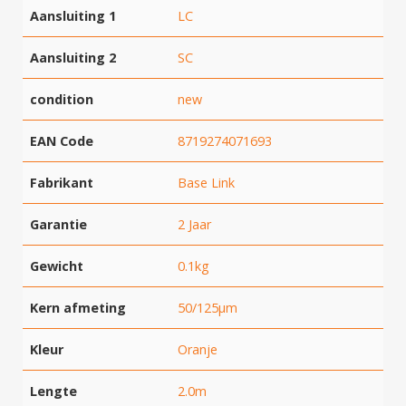
Aansluiting 1
LC
Aansluiting 2
SC
condition
new
EAN Code
8719274071693
Fabrikant
Base Link
Garantie
2 Jaar
Gewicht
0.1kg
Kern afmeting
50/125μm
Kleur
Oranje
Lengte
2.0m