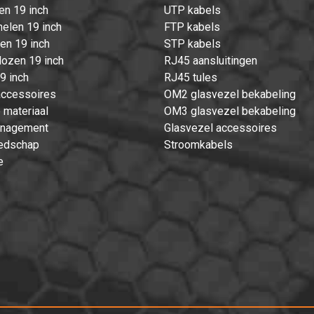
en 19 inch
UTP kabels
elen 19 inch
FTP kabels
ten 19 inch
STP kabels
ozen 19 inch
RJ45 aansluitingen
9 inch
RJ45 tules
accessoires
OM2 glasvezel bekabeling
 materiaal
OM3 glasvezel bekabeling
nagement
Glasvezel accessoires
edschap
Stroomkabels
e