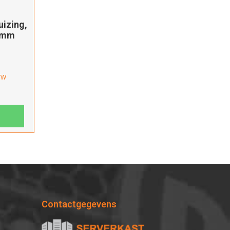
uizing,
0mm
BTW
Contactgegevens