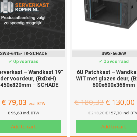
Kies
Inbou
51
Type 
SWS-6415-TK-SCHADE
SWS-6606W
✓ Op voorraad
✓ Op voorraad
G
erverkast – Wandkast 19”
6U Patchkast – Wandkas
Gl
der voordeur, (BxDxH)
WIT met glazen deur, (
x450x820mm – SCHADE
600x600x368mm
Type 
G
€
79,03
€
180,33
€
130,00
excl. BTW
Kleur
€
95,63
incl. BTW
€
218,20
€
157,30
incl. B
Add to cart
Add to cart