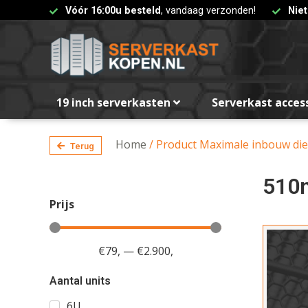
Vóór 16:00u besteld
, vandaag verzonden!
Nie
19 inch serverkasten
Serverkast acces
Home
/ Product Maximale inbouw di
Terug
510
Prijs
€
79
,
—
€
2.900
,
Aantal units
6U