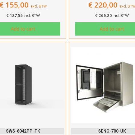
€
155,00
€
220,00
excl. BTW
excl. BT
€
187,55
incl. BTW
€
266,20
incl. BTW
Add to cart
Add to cart
Hartelijk dank!
Dit product is succesvol toegevoegd aan uw winkelwagen!
Verder winkelen
Afrekenen
SWS-6042PP-TK
SENC-700-UK