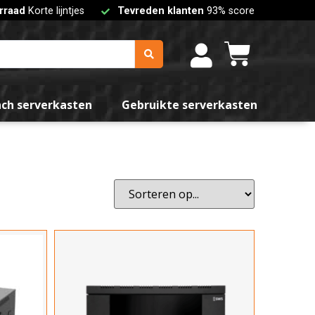
rraad
Korte lijntjes
Tevreden klanten
93% score
l units
U
5U
nch serverkasten
Gebruikte serverkasten
2U
ale belasting
0kg
0kg
00kg
te
 de hoogte
dte