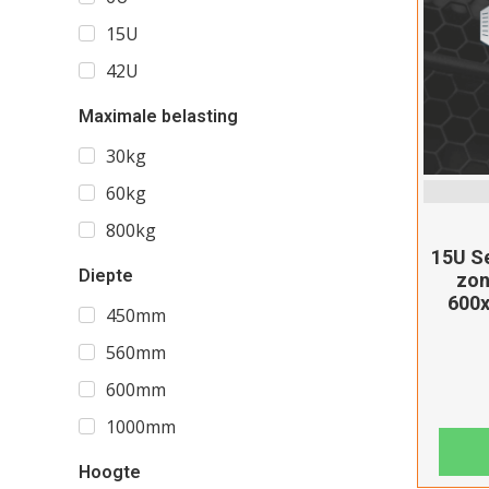
15U
42U
Maximale belasting
30kg
60kg
800kg
15U S
Diepte
zon
600
450mm
560mm
600mm
1000mm
Hoogte