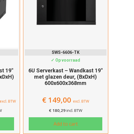
 de breedte
w diepte
0mm
×
voordeur
SWS-6606-TK
✓ Op voorraad
eperforeerd
t 19″
6U Serverkast – Wandkast 19″
as
BxDxH)
met glazen deur, (BxDxH)
600x600x368mm
achterdeur
een
€
149,00
excl. BTW
excl. BTW
TW
€
180,29
incl. BTW
Grijs
Add to cart
Wit