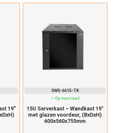
Zwart
rs verwijderen
teren
SWS-6615-TK
✓ Op voorraad
st 19”
15U Serverkast – Wandkast 19″
BxDxH)
met glazen voordeur, (BxDxH)
600x560x755mm