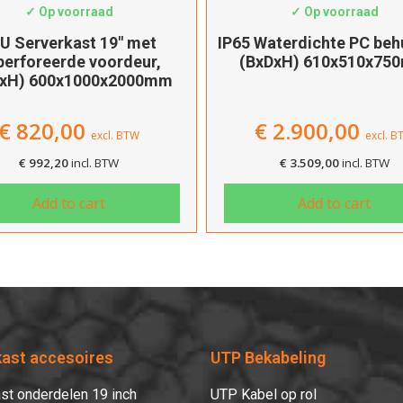
✓ Op voorraad
✓ Op voorraad
U Serverkast 19″ met
IP65 Waterdichte PC beh
perforeerde voordeur,
(BxDxH) 610x510x75
DxH) 600x1000x2000mm
€
820,00
€
2.900,00
excl. BTW
excl. 
€
992,20
incl. BTW
€
3.509,00
incl. BTW
Add to cart
Add to cart
kast accesoires
UTP Bekabeling
st onderdelen 19 inch
UTP Kabel op rol