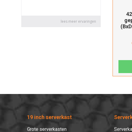
42
ge
(Bx
19 inch serverkast
Server
Grote serverkasten
Serverka