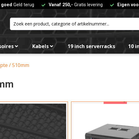
t goed
Geld terug
Vanaf 250,-
Gratis levering
Eigen voo
Aanta
6
1
soires
Kabels
19 inch serverracks
10 i
4
Maxim
epte / 510mm
3
mm
6
8
Aanbieding
Hoog
Kies
Bree