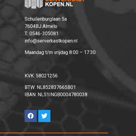
Schuilenburglaan 5a
7604BJ Almelo
T:
0546-305081
info@serverkastkopen.nl
Maandag t/m vrijdag 8:00 – 17:30
KVK: 58021256
BTW: NL852837665B01
IBAN: NL51INGB0004780038