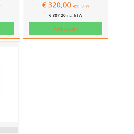
€
320,00
W
excl. BTW
€
387,20
incl. BTW
Add to cart