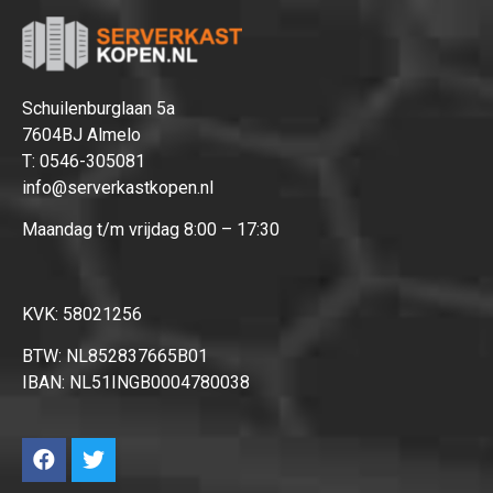
Hartelijk dank!
Dit product is succesvol toegevoegd
aan uw winkelwagen!
Schuilenburglaan 5a
7604BJ Almelo
T:
0546-305081
info@serverkastkopen.nl
Maandag t/m vrijdag 8:00 – 17:30
Verder winkelen
Afrekenen
KVK: 58021256
BTW: NL852837665B01
IBAN: NL51INGB0004780038