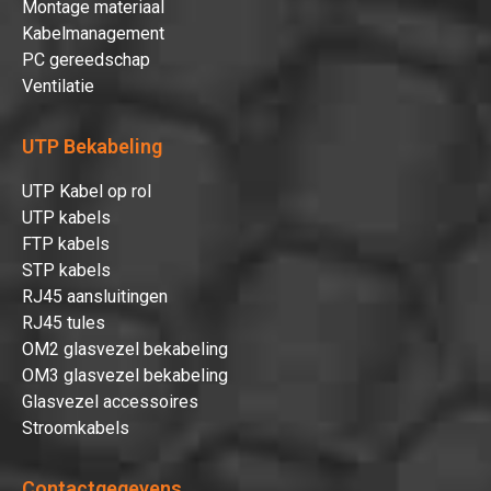
Montage materiaal
Kabelmanagement
PC gereedschap
Ventilatie
UTP Bekabeling
UTP Kabel op rol
UTP kabels
FTP kabels
Hartelijk dank!
STP kabels
RJ45 aansluitingen
RJ45 tules
Dit product is succesvol toegevoegd
OM2 glasvezel bekabeling
aan uw winkelwagen!
OM3 glasvezel bekabeling
Glasvezel accessoires
Stroomkabels
Verder winkelen
Contactgegevens