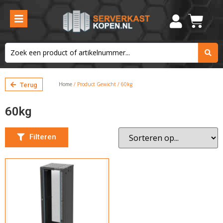
Aantal units
32U
Maximale belasting
800kg
Home
/ Product Gewicht / 60kg
Terug
Hoogte
60kg
Kies de hoogte
Filteren
Breedte
Kies de breedte
Inbouw diepte
Kies de diepte