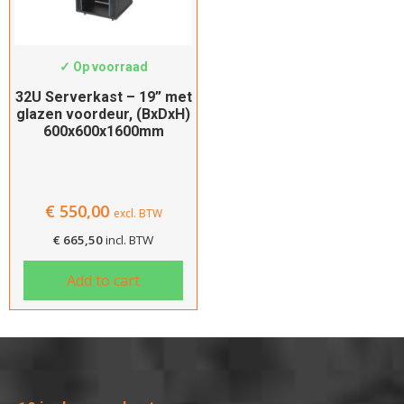
Type voordeur
SWS-6632
Glas
✓ Op voorraad
Type achterdeur
32U Serverkast – 19” met
glazen voordeur, (BxDxH)
Staal
600x600x1600mm
Kleur
Zwart
€
550,00
excl. BTW
€
665,50
incl. BTW
Filteren
Add to cart