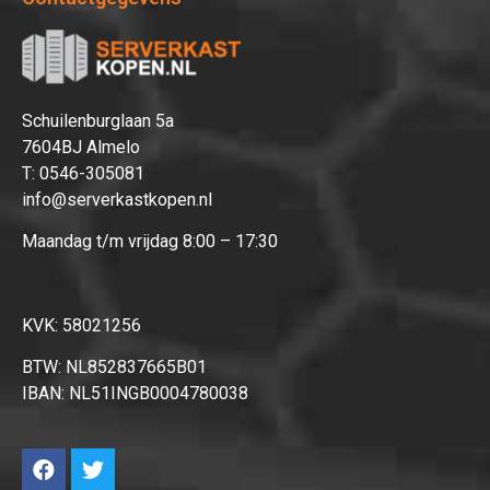
Afrekenen
Schuilenburglaan 5a
7604BJ Almelo
T:
0546-305081
info@serverkastkopen.nl
Maandag t/m vrijdag 8:00 – 17:30
KVK: 58021256
BTW: NL852837665B01
IBAN: NL51INGB0004780038