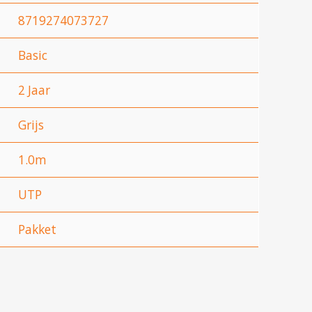
8719274073727
Basic
2 Jaar
Grijs
1.0m
UTP
Pakket