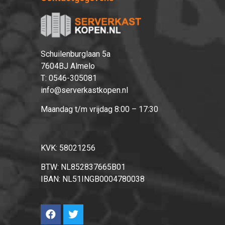
Schuilenburglaan 5a
7604BJ Almelo
T:
0546-305081
info@serverkastkopen.nl
Maandag t/m vrijdag 8:00 – 17:30
KVK: 58021256
BTW: NL852837665B01
IBAN: NL51INGB0004780038