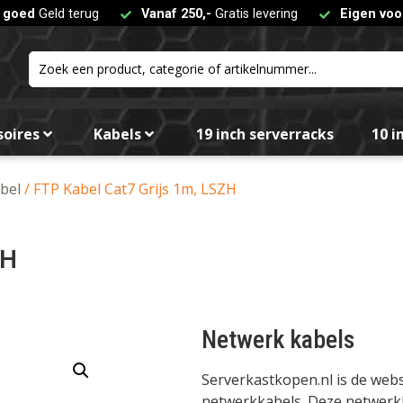
t goed
Geld terug
Vanaf 250,-
Gratis levering
Eigen voo
soires
Kabels
19 inch serverracks
10 i
bel
/ FTP Kabel Cat7 Grijs 1m, LSZH
ZH
Netwerk kabels
Serverkastkopen.nl is de we
netwerkkabels. Deze netwerkka