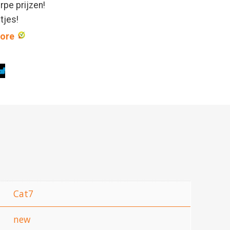
rpe prijzen!
ntjes!
core
Cat7
new