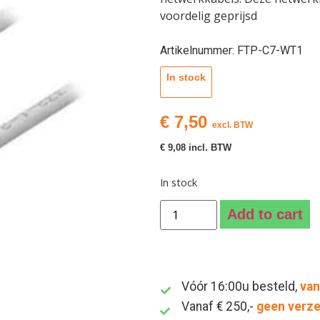
voordelig geprijsd
Artikelnummer: FTP-C7-WT1
In stock
€
7,50
excl. BTW
€
9,08
incl. BTW
In stock
Add to cart
Vóór 16:00u besteld,
van
Vanaf € 250,-
geen verz