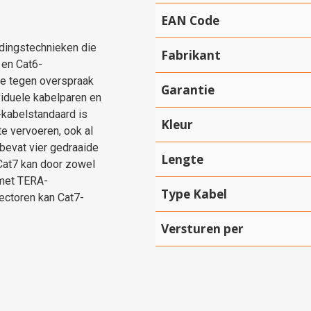
EAN Code
ndingstechnieken die
Fabrikant
 en Cat6-
tie tegen overspraak
Garantie
ividuele kabelparen en
-kabelstandaard is
Kleur
e vervoeren, ook al
Hartelijk dank!
 bevat vier gedraaide
Lengte
Cat7 kan door zowel
Dit product is succesvol toegevoegd aan uw winkelwagen!
met TERA-
Type Kabel
ctoren kan Cat7-
Versturen per
Verder winkelen
Afrekenen