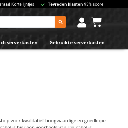
rraad
Korte lijntjes
Tevreden klanten
93% score
nch serverkasten
Gebruikte serverkasten
bshop voor kwalitatief hoogwaardige en goedkope
bel is hier een voorbeeld van. De kabel is