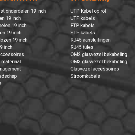
st onderdelen 19 inch
UTP Kabel op rol
en 19 inch
UTP kabels
elen 19 inch
FTP kabels
ten 19 inch
STP kabels
ozen 19 inch
RJ45 aansluitingen
9 inch
RJ45 tules
accessoires
OM2 glasvezel bekabeling
 materiaal
OM3 glasvezel bekabeling
nagement
Glasvezel accessoires
edschap
Stroomkabels
e