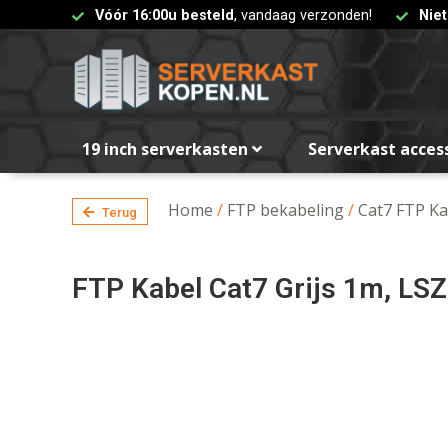
Vóór 16:00u besteld
, vandaag verzonden!
Nie
19 inch serverkasten
Serverkast acces
Home
/
FTP bekabeling
/
Cat7 FTP Ka
Terug
FTP Kabel Cat7 Grijs 1m, LS