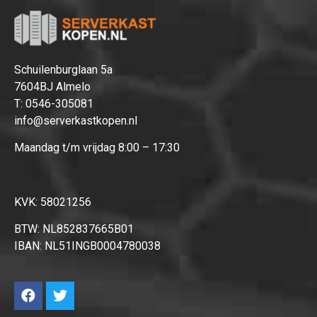
Hartelijk dank!
Dit product is succesvol toegevoegd
aan uw winkelwagen!
Schuilenburglaan 5a
7604BJ Almelo
T:
0546-305081
info@serverkastkopen.nl
Maandag t/m vrijdag 8:00 – 17:30
Verder winkelen
Afrekenen
KVK: 58021256
BTW: NL852837665B01
IBAN: NL51INGB0004780038