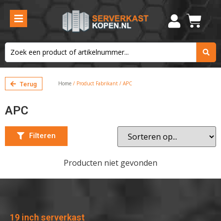
Filteren
Home
/ Product Fabrikant / APC
Terug
APC
Filteren
Producten niet gevonden
19 inch serverkast