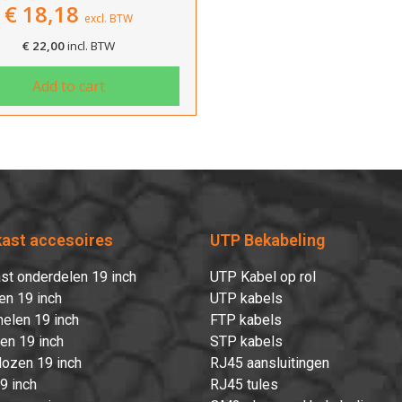
€
18,18
excl. BTW
€
22,00
incl. BTW
Verder winkelen
Afrekenen
Add to cart
kast accesoires
UTP Bekabeling
st onderdelen 19 inch
UTP Kabel op rol
en 19 inch
UTP kabels
elen 19 inch
FTP kabels
ten 19 inch
STP kabels
ozen 19 inch
RJ45 aansluitingen
9 inch
RJ45 tules