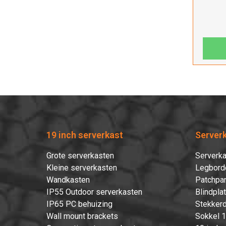
19 inch serverkast
Server
Grote serverkasten
Serverka
Kleine serverkasten
Legbord
Wandkasten
Patchpan
IP55 Outdoor serverkasten
Blindpla
IP65 PC behuizing
Stekkerd
Wall mount brackets
Sokkel 1