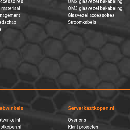
accessoires
OM2 glasvezel bekabeling
 materiaal
OM3 glasvezel bekabeling
nagement
Glasvezel accessoires
edschap
Stroomkabels
e
ebwinkels
Serverkastkopen.nl
twinkel.nl
Over ons
stkopen.nl
Klant projecten