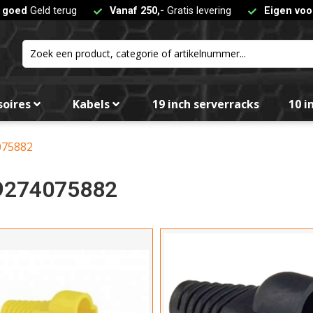
t goed
Geld terug
Vanaf 250,-
Gratis levering
Eigen voo
Kleur
soires
Kabels
19 inch serverracks
10 i
075882
9274075882
Fil