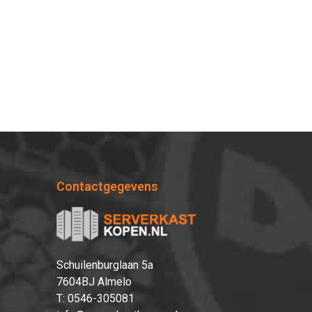
Contactgegevens
Schuilenburglaan 5a
7604BJ Almelo
T:
0546-305081