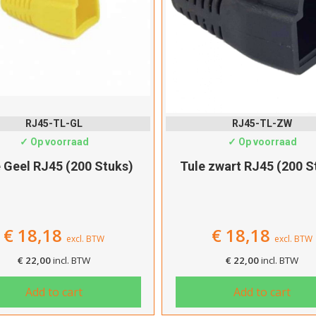
RJ45-TL-GL
RJ45-TL-ZW
✓ Op voorraad
✓ Op voorraad
 Geel RJ45 (200 Stuks)
Tule zwart RJ45 (200 S
€
18,18
€
18,18
excl. BTW
excl. BTW
€
22,00
incl. BTW
€
22,00
incl. BTW
Add to cart
Add to cart