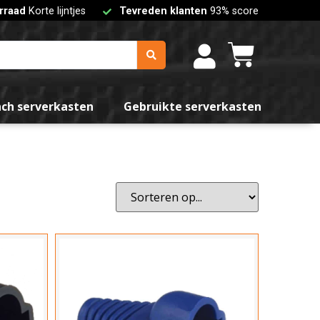
rraad
Korte lijntjes
Tevreden klanten
93% score
Blauw
Geel
nch serverkasten
Gebruikte serverkasten
Grijs
Zwart
teren