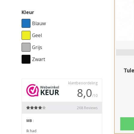
Kleur
Blauw
Geel
Grijs
Zwart
Tule