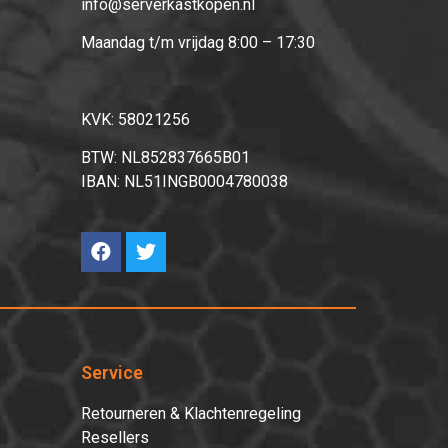
info@serverkastkopen.nl
Maandag t/m vrijdag 8:00 – 17:30
KVK: 58021256
BTW: NL852837665B01
IBAN: NL51INGB0004780038
Service
Retourneren & Klachtenregeling
Resellers