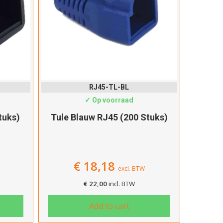
RJ45-TL-BL
✓ Op voorraad
tuks)
Tule Blauw RJ45 (200 Stuks)
€
18,18
excl. BTW
€
22,00
incl. BTW
Add to cart