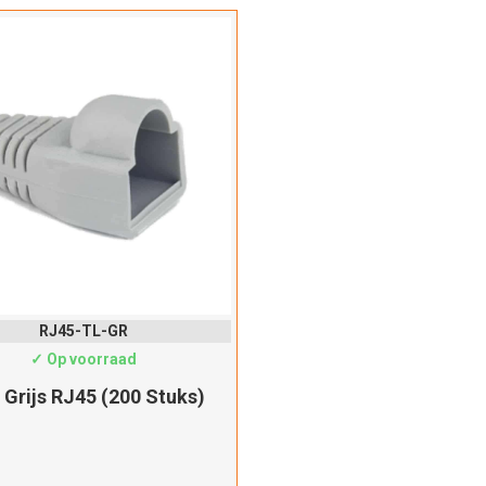
RJ45-TL-GR
✓ Op voorraad
Hartelijk dank!
 Grijs RJ45 (200 Stuks)
Dit product is succesvol toegevoegd aan uw winkelwagen!