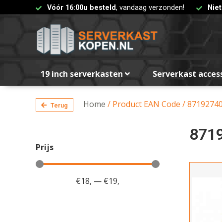
Vóór 16:00u besteld
, vandaag verzonden!
Nie
19 inch serverkasten
Serverkast acces
Home
/ Product EAN Code / 8719274
Terug
871
Prijs
€
18
,
—
€
19
,