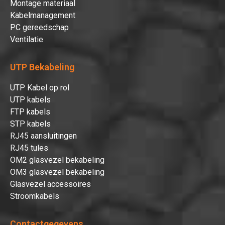
Montage materiaal
Kabelmanagement
PC gereedschap
Ventilatie
UTP Bekabeling
UTP Kabel op rol
UTP kabels
FTP kabels
Hartelijk dank!
STP kabels
RJ45 aansluitingen
RJ45 tules
Dit product is succesvol toegevoegd
OM2 glasvezel bekabeling
aan uw winkelwagen!
OM3 glasvezel bekabeling
Glasvezel accessoires
Stroomkabels
Verder winkelen
Contactgegevens