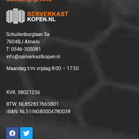
Afrekenen
Schuilenburglaan 5a
7604BJ Almelo
T:
0546-305081
info@serverkastkopen.nl
Maandag t/m vrijdag 8:00 – 17:30
KVK: 58021256
BTW: NL852837665B01
IBAN: NL51INGB0004780038