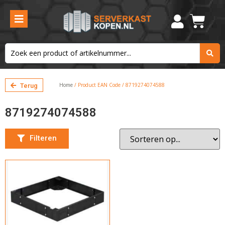
Hoogte
Kies de hoogte
Breedte
Home
/ Product EAN Code / 8719274074588
Terug
Kies de breedte
8719274074588
Kleur
Filteren
Zwart
Filteren