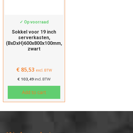
SWS-PH6810
✓ Op voorraad
Sokkel voor 19 inch
serverkasten,
(BxDxH)600x800x100mm,
zwart
€
85,53
excl. BTW
€
103,49
incl. BTW
Add to cart