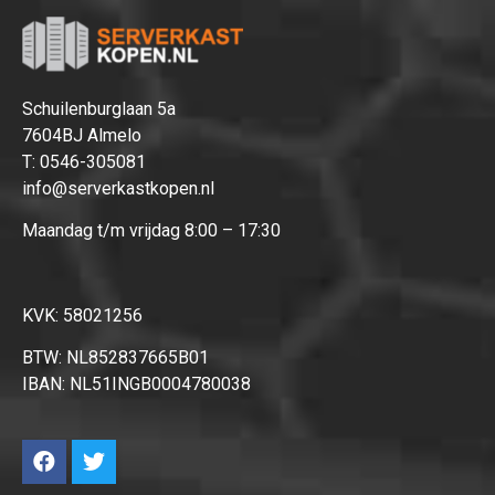
Hartelijk dank!
Dit product is succesvol toegevoegd
aan uw winkelwagen!
Schuilenburglaan 5a
7604BJ Almelo
T:
0546-305081
info@serverkastkopen.nl
Maandag t/m vrijdag 8:00 – 17:30
Verder winkelen
Afrekenen
KVK: 58021256
BTW: NL852837665B01
IBAN: NL51INGB0004780038