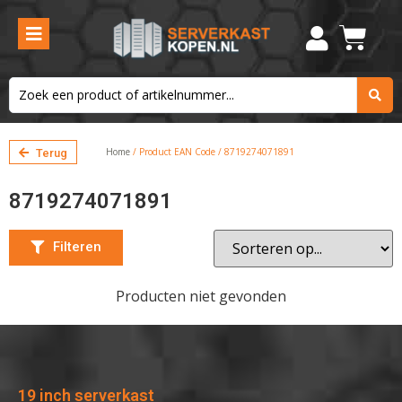
Filteren
Home
/ Product EAN Code / 8719274071891
Terug
8719274071891
Filteren
Producten niet gevonden
19 inch serverkast