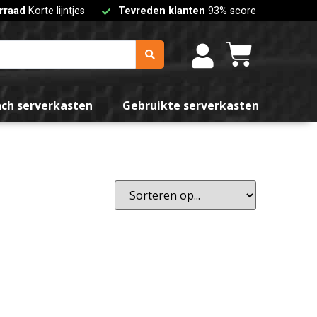
rraad
Korte lijntjes
Tevreden klanten
93% score
Oranje
nch serverkasten
Gebruikte serverkasten
teren