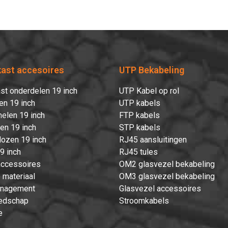
Hartelijk dank!
Dit product is succesvol toegevoegd aan uw winkelwagen!
kast accesoires
UTP Bekabeling
st onderdelen 19 inch
UTP Kabel op rol
en 19 inch
UTP kabels
elen 19 inch
FTP kabels
Verder winkelen
Afrekenen
ten 19 inch
STP kabels
ozen 19 inch
RJ45 aansluitingen
9 inch
RJ45 tules
accessoires
OM2 glasvezel bekabeling
 materiaal
OM3 glasvezel bekabeling
nagement
Glasvezel accessoires
edschap
Stroomkabels
e