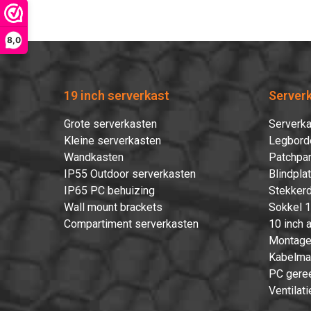
8,0
19 inch serverkast
Server
Grote serverkasten
Serverka
Kleine serverkasten
Legbord
Wandkasten
Patchpan
IP55 Outdoor serverkasten
Blindpla
IP65 PC behuizing
Stekkerd
Wall mount brackets
Sokkel 1
Compartiment serverkasten
10 inch 
Montage
Kabelma
PC gere
Ventilati