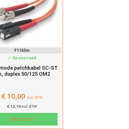
F1163m
✓ Op voorraad
imode patchkabel SC-ST
, duplex 50/125 OM2
€
10,00
excl. BTW
€
12,10
incl. BTW
Add to cart