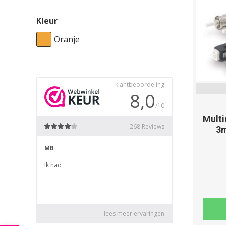
Kleur
Oranje
Mult
3m