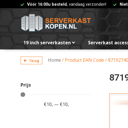
Vóór 16:00u besteld
, vandaag verzonden!
Nie
19 inch serverkasten
Serverkast acces
Home
/ Product EAN Code / 8719274
Terug
871
Prijs
€
10
,
—
€
10
,