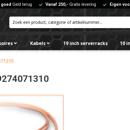
t goed
Geld terug
Vanaf 250,-
Gratis levering
Eigen voo
Kleur
soires
Kabels
19 inch serverracks
10 i
Fil
071310
9274071310