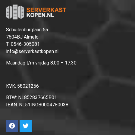
Hartelijk dank!
Dit product is succesvol toegevoegd
aan uw winkelwagen!
Schuilenburglaan 5a
7604BJ Almelo
T:
0546-305081
info@serverkastkopen.nl
Maandag t/m vrijdag 8:00 – 17:30
Verder winkelen
Afrekenen
KVK: 58021256
BTW: NL852837665B01
IBAN: NL51INGB0004780038