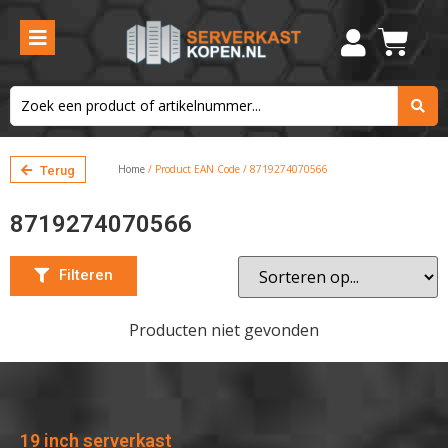
Filteren
Home
/ Product EAN Code / 8719274070566
Terug
8719274070566
Filteren
Producten niet gevonden
19 inch serverkast