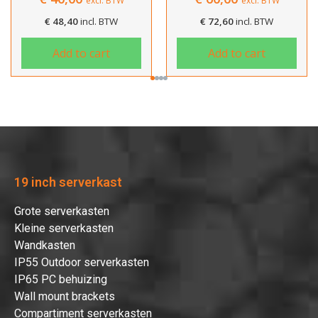
excl. BTW
excl. BTW
€
48,40
incl. BTW
€
72,60
incl. BTW
Add to cart
Add to cart
19 inch serverkast
Grote serverkasten
Kleine serverkasten
Wandkasten
IP55 Outdoor serverkasten
IP65 PC behuizing
Wall mount brackets
Compartiment serverkasten