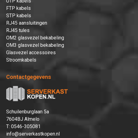
UTP kabels
FTP kabels
STP kabels
RJ45 aansluitingen
RJ45 tules
OM2 glasvezel bekabeling
OM3 glasvezel bekabeling
Glasvezel accessoires
Stroomkabels
Contactgegevens
Schuilenburglaan 5a
7604BJ Almelo
T:
0546-305081
info@serverkastkopen.nl