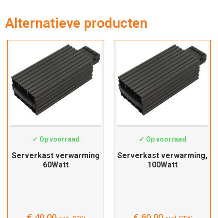
Alternatieve producten
Hartelijk dank!
Dit product is succesvol toegevoegd
aan uw winkelwagen!
SWS-2512
SWS-2513
✓ Op voorraad
✓ Op voorraad
Verder winkelen
Serverkast verwarming
Serverkast verwarming,
60Watt
100Watt
Afrekenen
€
40,00
€
60,00