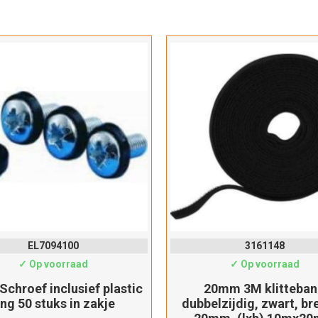
EL7094100
3161148
✓ Op voorraad
✓ Op voorraad
 Schroef inclusief plastic
20mm 3M klitteba
ing 50 stuks in zakje
dubbelzijdig, zwart, br