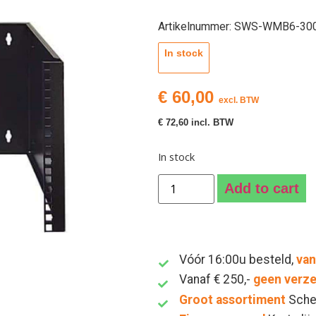
Artikelnummer: SWS-WMB6-30
In stock
€
60,00
excl. BTW
€
72,60
incl. BTW
In stock
Add to cart
Vóór 16:00u besteld,
van
Vanaf € 250,-
geen verz
Groot assortiment
Sche