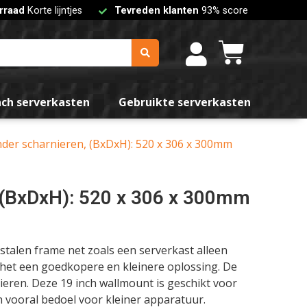
rraad
Korte lijntjes
Tevreden klanten
93% score
nch serverkasten
Gebruikte serverkasten
nder scharnieren, (BxDxH): 520 x 306 x 300mm
, (BxDxH): 520 x 306 x 300mm
stalen frame net zoals een serverkast alleen
 het een goedkopere en kleinere oplossing. De
eren. Deze 19 inch wallmount is geschikt voor
 vooral bedoel voor kleiner apparatuur.