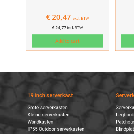
€
20,47
excl. BTW
€
24,77
incl. BTW
Add to cart
19 inch serverkast
Server
Grote serverkasten
Serverka
Kleine serverkasten
Legbord
Wandkasten
Patchpan
IP55 Outdoor serverkasten
Blindpla