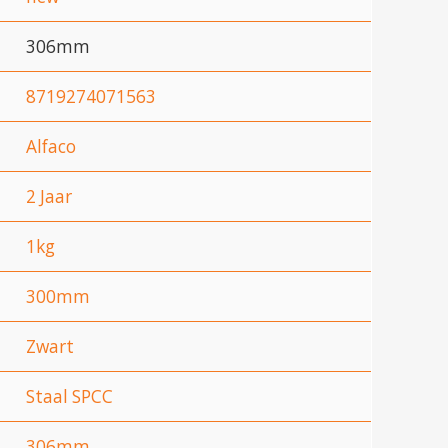
306mm
8719274071563
Alfaco
2 Jaar
1kg
300mm
Zwart
Staal SPCC
306mm