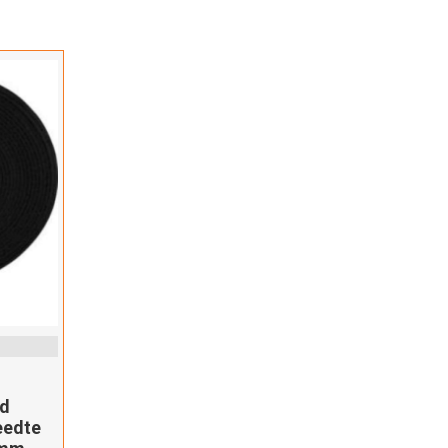
nd
eedte