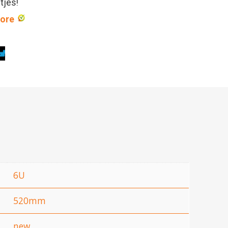
ntjes!
core
6U
520mm
new