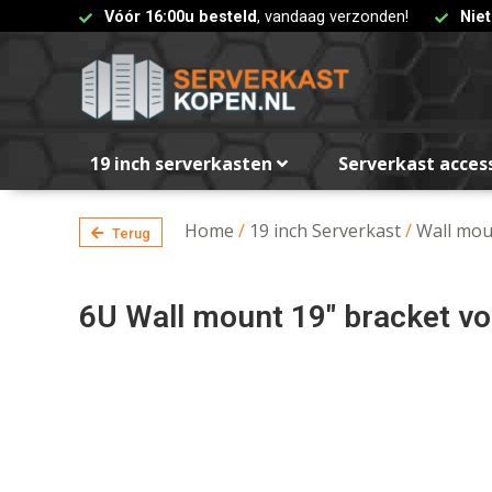
Vóór 16:00u besteld
, vandaag verzonden!
Nie
19 inch serverkasten
Serverkast acces
Home
/
19 inch Serverkast
/
Wall mou
Terug
6U Wall mount 19″ bracket vo