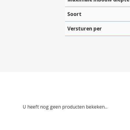
Soort
Versturen per
Hartelijk dank!
Dit product is succesvol toegevoegd aan uw winkelwagen!
Verder winkelen
Afrekenen
U heeft nog geen producten bekeken...