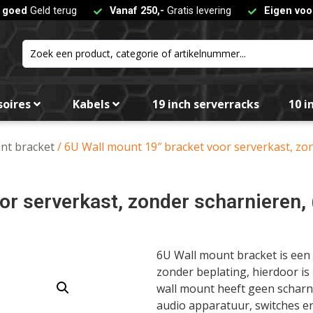
t goed
Geld terug
Vanaf 250,-
Gratis levering
Eigen voo
soires
Kabels
19 inch serverracks
10 i
nt bracket
/ 6U Wall mount 19″ bracket voor serverkast, zo
or serverkast, zonder scharnieren
6U Wall mount bracket is een 
zonder beplating, hierdoor is
wall mount heeft geen scharni
audio apparatuur, switches en