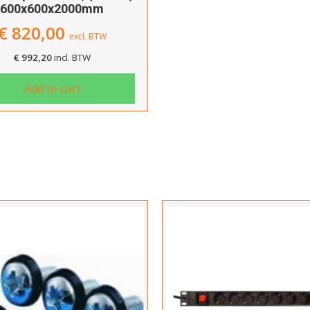
600x600x2000mm
€
820,00
excl. BTW
€
992,20
incl. BTW
Add to cart