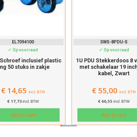
SWS-8PDU-S
SWS-8PDU
✓ Op voorraad
✓ Op voorraad
U Stekkerdoos 8 voudig
1U PDU Stekkerdoos 8-
schakelaar 19 inch, 2m
zonder schakelaar 19 in
kabel, Zwart
kabel, Zwart
€
55,00
€
50,00
excl. BTW
excl. BTW
€
66,55
incl. BTW
€
60,50
incl. BTW
Add to cart
Add to cart