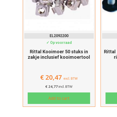
EL7094100
✓ Op voorraad
ks in
Rittal Schroef inclusief plastic
1U PD
ertool
ring 50 stuks in zakje
met 
€
14,65
excl. BTW
€
17,73
incl. BTW
Add to cart