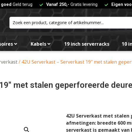
t goed
Geld terug
Vanaf 250,-
Gratis levering
Eigen voo
soires
Kabels
19 inch serverracks
10 i
rverkast
/ 42U Serverkast – Serverkast 19″ met stalen gep
19″ met stalen geperforeerde deur
42U
Serverkast met stalen 
afmetingen: breedte 600 m
serverkast is gemaakt van 