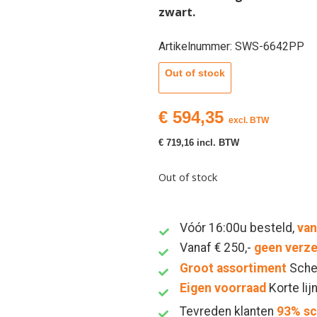
zwart.
Artikelnummer: SWS-6642PP
Out of stock
€
594,35
excl. BTW
€
719,16
incl. BTW
Out of stock
Vóór 16:00u besteld,
van
Vanaf € 250,-
geen verz
Groot assortiment
Sche
Eigen voorraad
Korte lij
Tevreden klanten
93% s