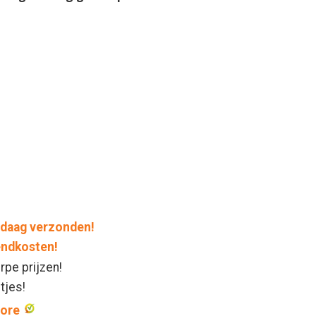
daag verzonden!
endkosten!
rpe prijzen!
ntjes!
core