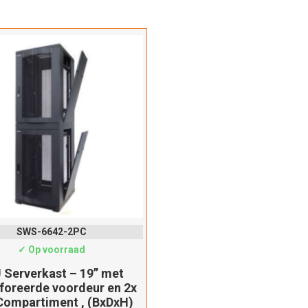
Dit product is succesvol toegevoegd aan uw winkelwagen!
Verder winkelen
Afrekenen
SWS-6642-2PC
✓ Op voorraad
 Serverkast – 19” met
foreerde voordeur en 2x
Compartiment , (BxDxH)