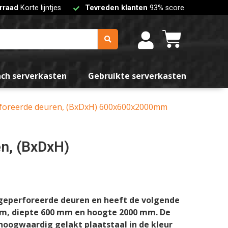
rraad
Korte lijntjes
Tevreden klanten
93% score
nch serverkasten
Gebruikte serverkasten
erforeerde deuren, (BxDxH) 600x600x2000mm
en, (BxDxH)
geperforeerde deuren en heeft de volgende
m, diepte 600 mm en hoogte 2000 mm. De
hoogwaardig gelakt plaatstaal in de kleur