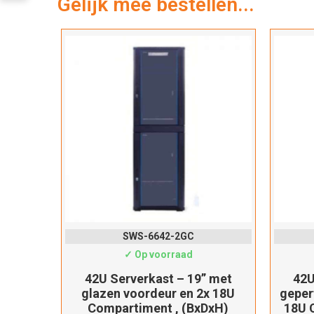
Gelijk mee bestellen...
SWS-6642-2GC
✓ Op voorraad
42U Serverkast – 19” met
42U
glazen voordeur en 2x 18U
geper
Compartiment , (BxDxH)
18U 