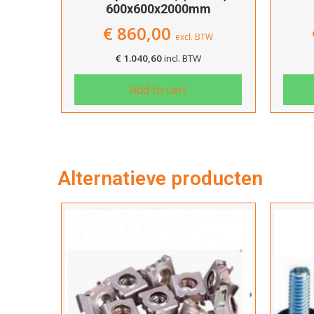
600x600x2000mm
€
860,00
excl. BTW
€
1.040,60
incl. BTW
Add to cart
Alternatieve producten