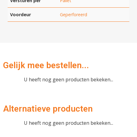
Versturen per
Pallet
Hartelijk dank!
Voordeur
Geperforeerd
Dit product is succesvol toegevoegd
aan uw winkelwagen!
Gelijk mee bestellen...
Verder winkelen
U heeft nog geen producten bekeken...
Afrekenen
Alternatieve producten
U heeft nog geen producten bekeken...