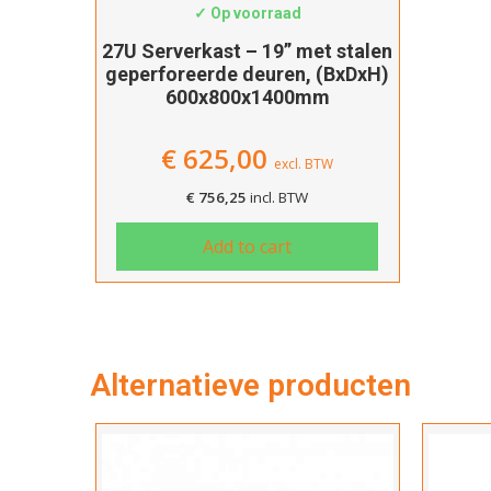
✓ Op voorraad
27U Serverkast – 19” met stalen
geperforeerde deuren, (BxDxH)
600x800x1400mm
€
625,00
excl. BTW
€
756,25
incl. BTW
Add to cart
Alternatieve producten