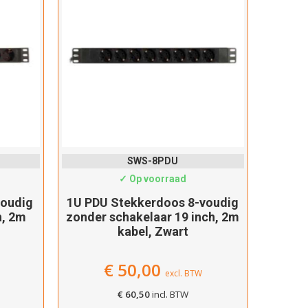
SWS-8PDU
✓ Op voorraad
voudig
1U PDU Stekkerdoos 8-voudig
2
h, 2m
zonder schakelaar 19 inch, 2m
dubbe
kabel, Zwart
20
€
50,00
excl. BTW
€
60,50
incl. BTW