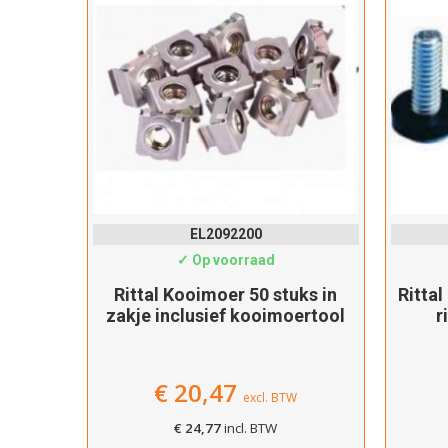
EL2092200
✓ Op voorraad
19 inch
Rittal Kooimoer 50 stuks in
Rittal
nnector
zakje inclusief kooimoertool
r
€
20,47
excl. BTW
€
24,77
incl. BTW