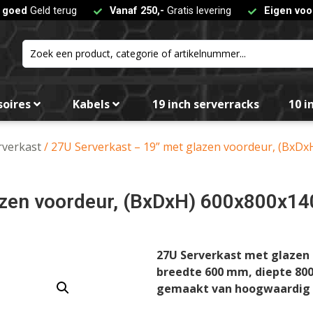
t goed
Geld terug
Vanaf 250,-
Gratis levering
Eigen voo
soires
Kabels
19 inch serverracks
10 i
rverkast
/ 27U Serverkast – 19” met glazen voordeur, (Bx
lazen voordeur, (BxDxH) 600x800x
27U Serverkast met glazen
breedte 600 mm, diepte 80
gemaakt van hoogwaardig ge