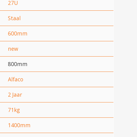
27U
Staal
600mm
new
800mm
Alfaco
2 Jaar
71kg
1400mm