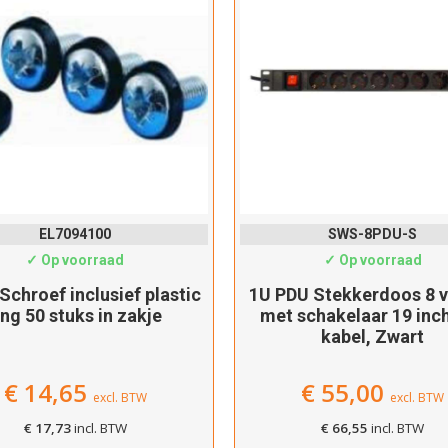
EL7094100
SWS-8PDU-S
✓ Op voorraad
✓ Op voorraad
 Schroef inclusief plastic
1U PDU Stekkerdoos 8 
ing 50 stuks in zakje
met schakelaar 19 inc
kabel, Zwart
€
14,65
€
55,00
excl. BTW
excl. BTW
€
17,73
incl. BTW
€
66,55
incl. BTW