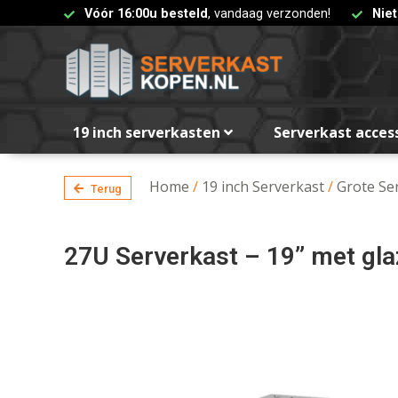
Vóór 16:00u besteld
, vandaag verzonden!
Nie
19 inch serverkasten
Serverkast acces
Home
/
19 inch Serverkast
/
Grote Se
Terug
27U Serverkast – 19” met g