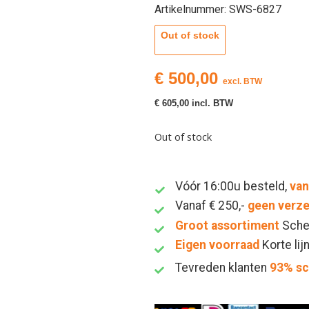
Artikelnummer: SWS-6827
Out of stock
€
500,00
excl. BTW
€
605,00
incl. BTW
Out of stock
Vóór 16:00u besteld,
van
Vanaf € 250,-
geen verz
Groot assortiment
Sche
Eigen voorraad
Korte lij
Tevreden klanten
93% s