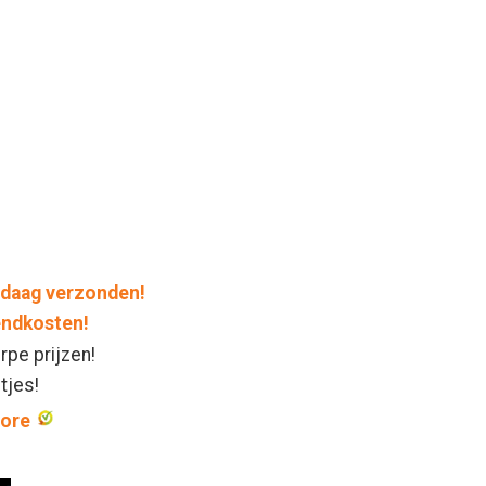
daag verzonden!
endkosten!
rpe prijzen!
ntjes!
core