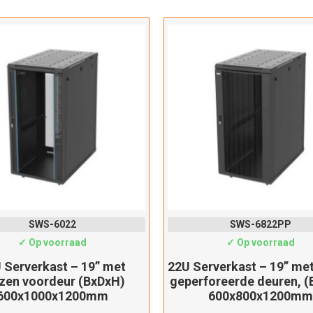
Dit product is succesvol toegevoegd aan uw winkelwagen!
Verder winkelen
Afrekenen
SWS-6022
SWS-6822PP
✓ Op voorraad
✓ Op voorraad
 Serverkast – 19” met
22U Serverkast – 19” met
zen voordeur (BxDxH)
geperforeerde deuren, 
600x1000x1200mm
600x800x1200mm