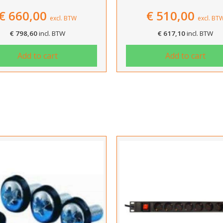
€
660,00
€
510,00
excl. BTW
excl. BT
€
798,60
incl. BTW
€
617,10
incl. BTW
Add to cart
Add to cart