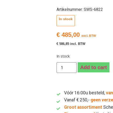
Artikelnummer: SWS-6822
In stock
€
485,00
excl. BTW
€
586,85
incl. BTW
In stock
Add to cart
Vóór 16:00u besteld,
van
Vanaf € 250,-
geen verz
Groot assortiment
Sche