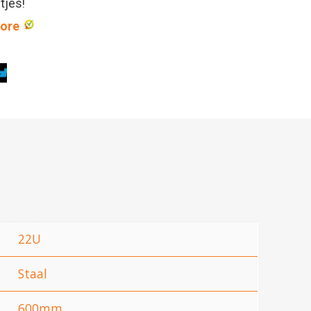
ntjes!
core
22U
Staal
600mm