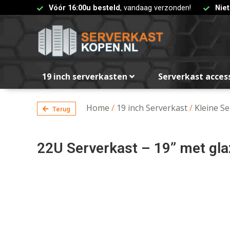
Vóór 16:00u besteld
, vandaag verzonden!
Nie
19 inch serverkasten
Serverkast acces
Home
/
19 inch Serverkast
/
Kleine S
Terug
22U Serverkast – 19” met g