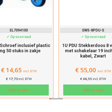
EL7094100
SWS-8PDU-S
✓ Op voorraad
✓ Op voorraad
 Schroef inclusief plastic
1U PDU Stekkerdoos 8 
ing 50 stuks in zakje
met schakelaar 19 inc
kabel, Zwart
€
14,65
€
55,00
excl. BTW
excl. BTW
€
17,73
incl. BTW
€
66,55
incl. BTW
Add to cart
Add to cart