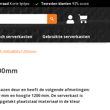
rraad
Korte lijntjes
Tevreden klanten
93% score
nch serverkasten
Gebruikte serverkasten
DxH) 600x800x1200mm
1200mm
lazen deur en heeft de volgende afmetingen:
0 mm en hoogte 1200 mm. De serverkast is
elakt plaatstaal materiaal in de kleur