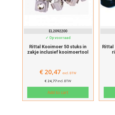
EL2092200
✓ Op voorraad
19 inch
Rittal Kooimoer 50 stuks in
Rittal
nnector
zakje inclusief kooimoertool
r
€
20,47
excl. BTW
€
24,77
incl. BTW
Add to cart