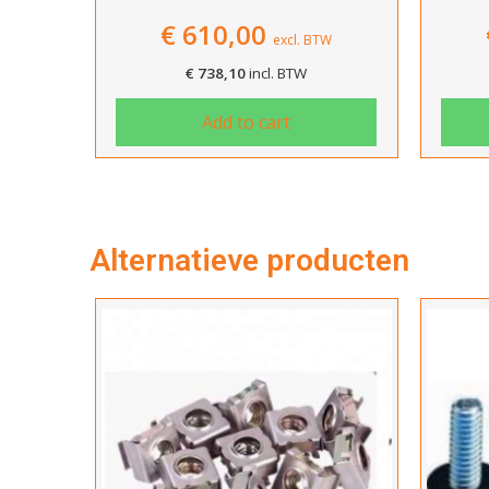
€
610,00
excl. BTW
€
738,10
incl. BTW
Add to cart
Alternatieve producten