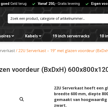
t goed
Geld terug
Vanaf 250,-
Gratis levering
Eigen voo
soires
Kabels
19 inch serverracks
10 i
erverkast
/ 22U Serverkast – 19” met glazen voordeur (Bx
lazen voordeur (BxDxH) 600x800x
22U Serverkast heeft een g
breedte 600 mm, diepte 80
gemaakt van hoogwaardig pg
zwart.