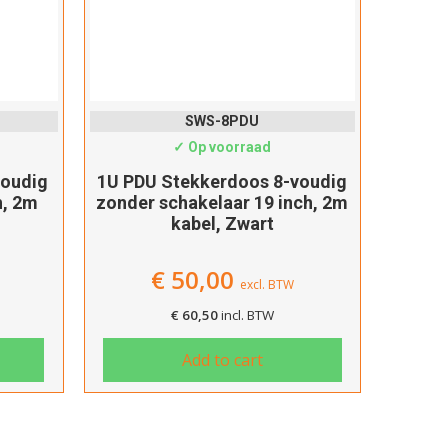
SWS-8PDU
✓ Op voorraad
voudig
1U PDU Stekkerdoos 8-voudig
2
h, 2m
zonder schakelaar 19 inch, 2m
dubbe
kabel, Zwart
20
€
50,00
excl. BTW
€
60,50
incl. BTW
Add to cart