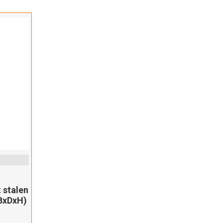
 stalen
(BxDxH)