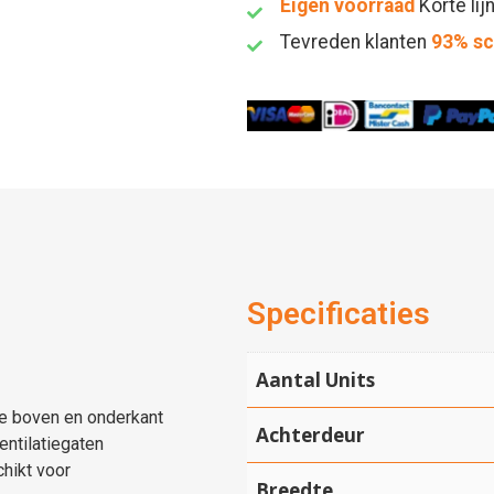
Eigen voorraad
Korte lij
Tevreden klanten
93% s
Specificaties
Aantal Units
de boven en onderkant
Achterdeur
ntilatiegaten
hikt voor
Breedte