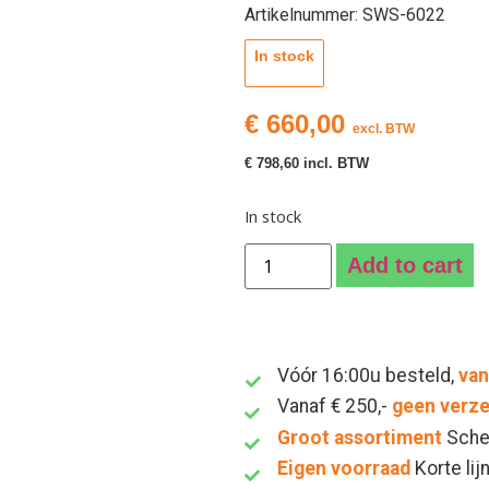
Artikelnummer: SWS-6022
In stock
€
660,00
excl. BTW
€
798,60
incl. BTW
In stock
Add to cart
Vóór 16:00u besteld,
van
Vanaf € 250,-
geen verz
Groot assortiment
Sche
Eigen voorraad
Korte lij