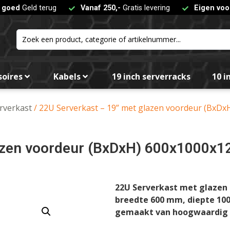
t goed
Geld terug
Vanaf 250,-
Gratis levering
Eigen voo
soires
Kabels
19 inch serverracks
10 i
erverkast
/ 22U Serverkast – 19” met glazen voordeur (Bx
lazen voordeur (BxDxH) 600x1000
22U Serverkast met glazen
breedte 600 mm, diepte 10
gemaakt van hoogwaardig ge