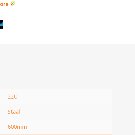
core
22U
Staal
600mm