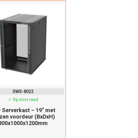
Dit product is succesvol toegevoegd aan uw winkelwagen!
Verder winkelen
Afrekenen
SWS-8022
✓ Op voorraad
 Serverkast – 19” met
zen voordeur (BxDxH)
800x1000x1200mm