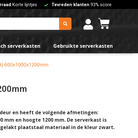
rraad
Korte lijntjes
Tevreden klanten
93% score
nch serverkasten
Gebruikte serverkasten
DxH) 600x1000x1200mm
x1200mm
 deur en heeft de volgende afmetingen:
00 mm en hoogte 1200 mm. De serverkast is
lakt plaatstaal materiaal in de kleur zwart.