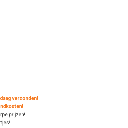
daag verzonden!
endkosten!
rpe prijzen!
ntjes!