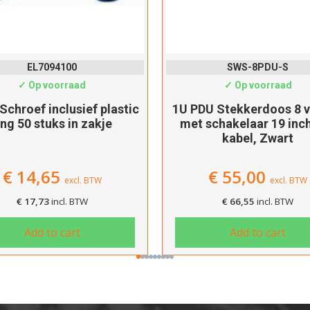
SWS-8PDU-S
SWS-8PDU
✓ Op voorraad
✓ Op voorraad
 PDU Stekkerdoos 8 voudig
1U PDU Stekkerdoos 
et schakelaar 19 inch, 2m
zonder schakelaar 19
kabel, Zwart
kabel, Zwart
€
55,00
€
50,00
excl. BTW
excl.
€
66,55
incl. BTW
€
60,50
incl. BTW
Add to cart
Add to cart