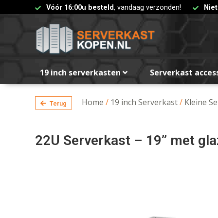
Vóór 16:00u besteld
, vandaag verzonden!
Nie
19 inch serverkasten
Serverkast acces
Home
/
19 inch Serverkast
/
Kleine S
Terug
22U Serverkast – 19” met g