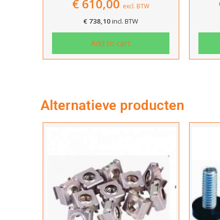
€
610,00
excl. BTW
€
738,10
incl. BTW
Add to cart
Alternatieve producten