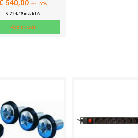
€
640,00
excl. BTW
€
774,40
incl. BTW
Add to cart